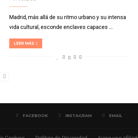
Madrid, más allá de su ritmo urbano y su intensa
vida cultural, esconde enclaves capaces …
LEER MÁS
FACEBOOK
INSTAGRAM
EMAIL
 de Cookies
Política de Privacidad
Aviso uso afilia