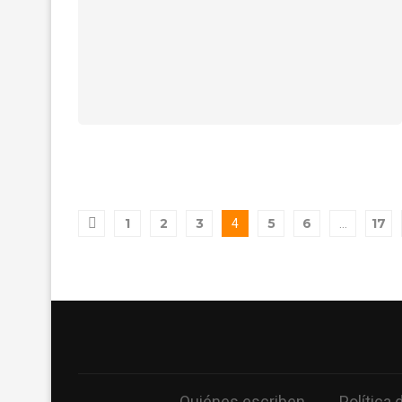
1
2
3
5
6
17
4
…
Quiénes escriben.
Política